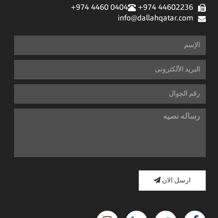
0404 4460 974+
44602236 974+
info@dallahqatar.com
ارسل الان